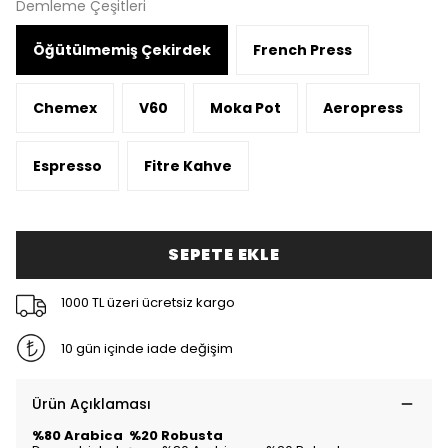
Demleme Çeşitleri
Öğütülmemiş Çekirdek
French Press
Chemex
V60
Moka Pot
Aeropress
Espresso
Fitre Kahve
SEPETE EKLE
1000 TL üzeri ücretsiz kargo
10 gün içinde iade değişim
Ürün Açıklaması
%80 Arabica %20 Robusta