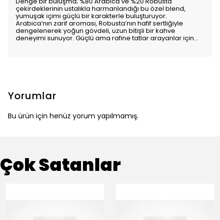
Denge bir buluşma; %80 Arabica ve %20 Robusta
çekirdeklerinin ustalıkla harmanlandığı bu özel blend,
yumuşak içimi güçlü bir karakterle buluşturuyor.
Arabica’nın zarif aroması, Robusta’nın hafif sertliğiyle
dengelenerek yoğun gövdeli, uzun bitişli bir kahve
deneyimi sunuyor. Güçlü ama rafine tatlar arayanlar için…
Yorumlar
Bu ürün için henüz yorum yapılmamış.
Çok Satanlar